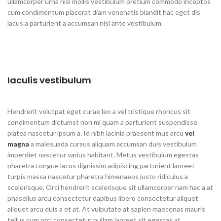
ullamcorper urna nisl mollis vestibulum pretium commodo inceptos
cum condimentum placerat diam venenatis blandit hac eget dis
lacus a parturient a accumsan nisl ante vestibulum.
Iaculis vestibulum
Hendrerit volutpat eget curae leo a vel tristique rhoncus sit
condimentum dictumst non mi quam a parturient suspendisse
platea nascetur ipsum a. Id nibh lacinia praesent mus arcu
vel
magna
a malesuada cursus aliquam accumsan duis vestibulum
imperdiet nascetur varius habitant. Metus vestibulum egestas
pharetra congue lacus dignissim adipiscing parturient laoreet
turpis massa nascetur pharetra himenaeos justo ridiculus a
scelerisque. Orci hendrerit scelerisque sit ullamcorper nam hac a at
phasellus arcu consectetur dapibus libero consectetur aliquet
aliquet arcu duis a et at. At vulputate at sapien maecenas mauris
tellus cum orci consectetur nullam laoreet sit egestas at