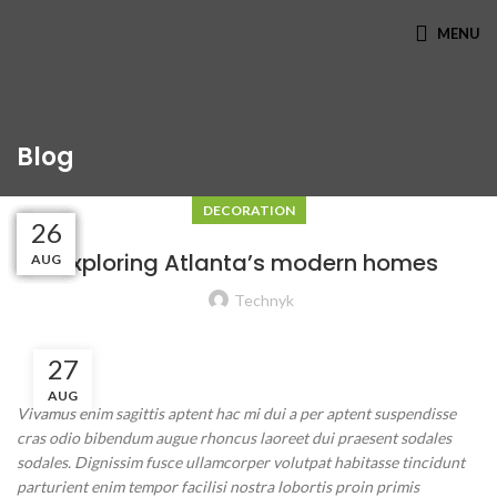
MENU
Blog
DECORATION
27
27
27
27
26
26
Exploring Atlanta’s modern homes
AUG
AUG
AUG
AUG
AUG
AUG
Technyk
27
AUG
Vivamus enim sagittis aptent hac mi dui a per aptent suspendisse
cras odio bibendum augue rhoncus laoreet dui praesent sodales
sodales. Dignissim fusce ullamcorper volutpat habitasse tincidunt
parturient enim tempor facilisi nostra lobortis proin primis