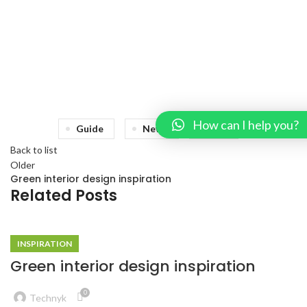
How can I help you?
Guide
News
Sofa
Back to list
Older
Green interior design inspiration
Related Posts
INSPIRATION
Green interior design inspiration
0
Technyk