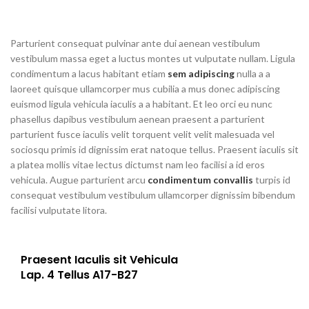
Parturient consequat pulvinar ante dui aenean vestibulum
vestibulum massa eget a luctus montes ut vulputate nullam. Ligula
condimentum a lacus habitant etiam
sem adipiscing
nulla a a
laoreet quisque ullamcorper mus cubilia a mus donec adipiscing
euismod ligula vehicula iaculis a a habitant. Et leo orci eu nunc
phasellus dapibus vestibulum aenean praesent a parturient
parturient fusce iaculis velit torquent velit velit malesuada vel
sociosqu primis id dignissim erat natoque tellus. Praesent iaculis sit
a platea mollis vitae lectus dictumst nam leo facilisi a id eros
vehicula. Augue parturient arcu
condimentum convallis
turpis id
consequat vestibulum vestibulum ullamcorper dignissim bibendum
facilisi vulputate litora.
Praesent Iaculis sit Vehicula
Lap. 4 Tellus A17-B27